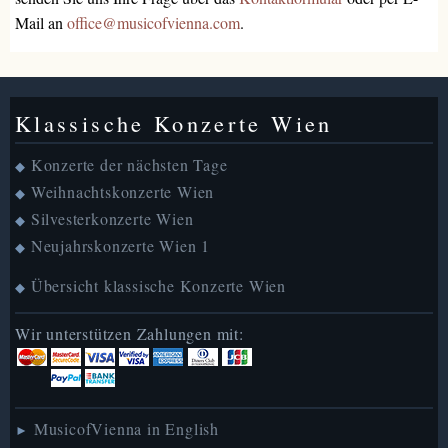
Mail an
office@musicofvienna.com
.
Klassische Konzerte Wien
Konzerte der nächsten Tage
◆
Weihnachtskonzerte Wien
◆
Silvesterkonzerte Wien
◆
Neujahrskonzerte Wien 1
◆
Übersicht klassische Konzerte Wien
◆
Wir unterstützen Zahlungen mit:
MusicofVienna in English
►