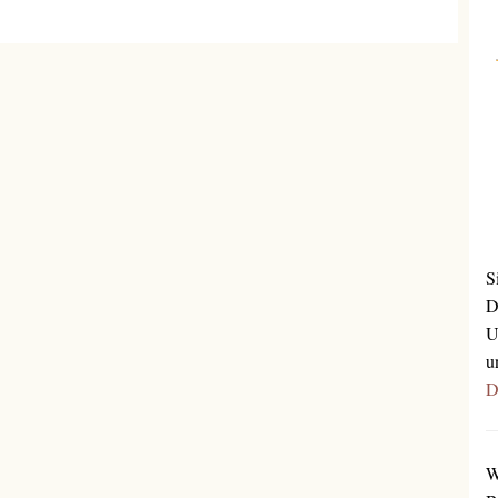
S
D
U
u
D
W