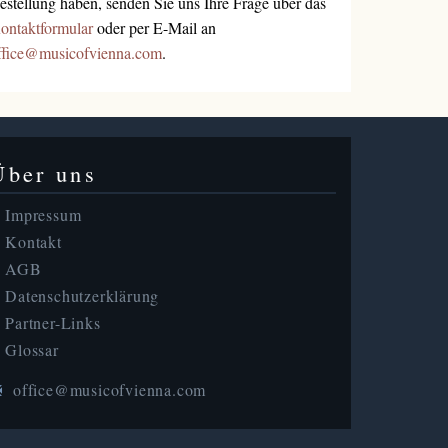
estellung haben, senden Sie uns Ihre Frage über das
ontaktformular
oder per E-Mail an
ffice@musicofvienna.com
.
Über uns
Impressum
Kontakt
AGB
Datenschutzerklärung
Partner-Links
Glossar
office@musicofvienna.com