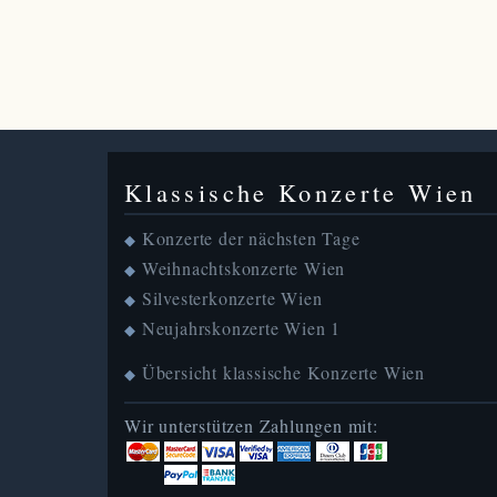
Klassische Konzerte Wien
Konzerte der nächsten Tage
◆
Weihnachtskonzerte Wien
◆
Silvesterkonzerte Wien
◆
Neujahrskonzerte Wien 1
◆
Übersicht klassische Konzerte Wien
◆
Wir unterstützen Zahlungen mit: