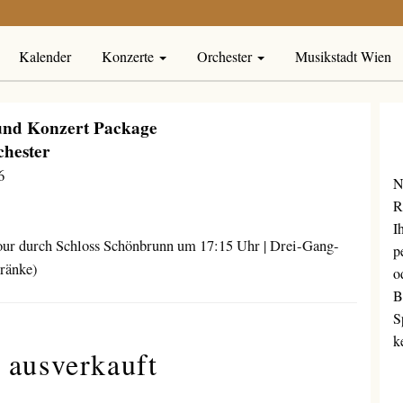
Kalender
Konzerte
Orchester
Musikstadt Wien
 und Konzert Package
chester
6
N
R
I
our durch Schloss Schönbrunn um 17:15 Uhr | Drei-Gang-
p
ränke)
o
B
S
k
 ausverkauft