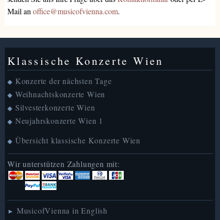
Mail an
office@musicofvienna.com
.
Klassische Konzerte Wien
Konzerte der nächsten Tage
◆
Weihnachtskonzerte Wien
◆
Silvesterkonzerte Wien
◆
Neujahrskonzerte Wien 1
◆
Übersicht klassische Konzerte Wien
◆
Wir unterstützen Zahlungen mit:
MusicofVienna in English
►