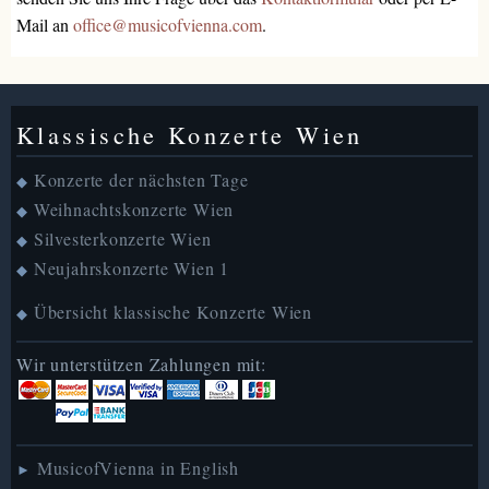
Mail an
office@musicofvienna.com
.
Klassische Konzerte Wien
Konzerte der nächsten Tage
◆
Weihnachtskonzerte Wien
◆
Silvesterkonzerte Wien
◆
Neujahrskonzerte Wien 1
◆
Übersicht klassische Konzerte Wien
◆
Wir unterstützen Zahlungen mit:
MusicofVienna in English
►