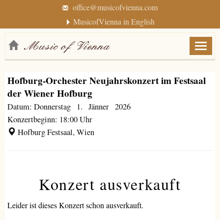
office@musicofvienna.com
MusicofVienna in English
Menü
anzei
/
Hofburg-Orchester Neujahrskonzert im Festsaal
verbe
der Wiener Hofburg
Datum: Donnerstag 1. Jänner 2026
Konzertbeginn: 18:00 Uhr
Hofburg Festsaal, Wien
Konzert ausverkauft
Leider ist dieses Konzert schon ausverkauft.