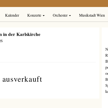
Kalender
Konzerte
Orchester
Musikstadt Wien
n in der Karlskirche
26
N
R
I
p
o
 ausverkauft
B
S
k