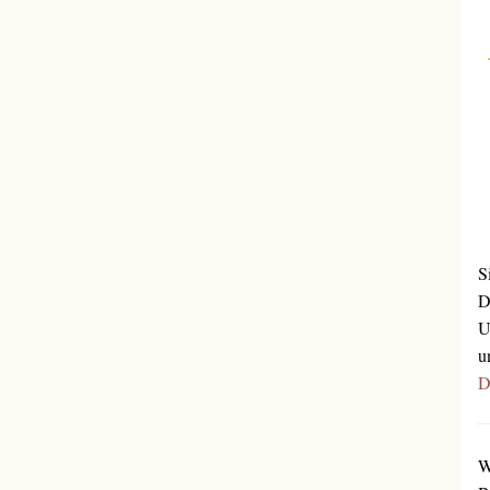
S
D
U
u
D
W