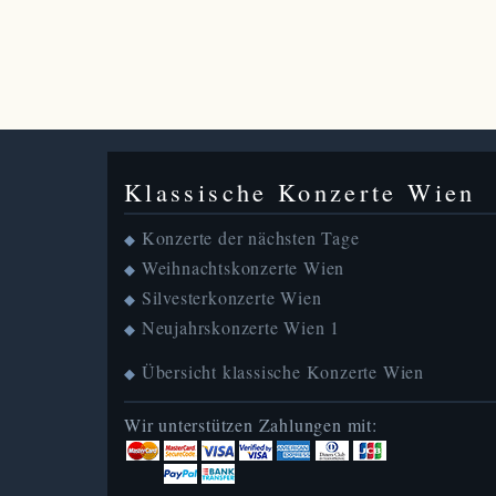
Klassische Konzerte Wien
Konzerte der nächsten Tage
◆
Weihnachtskonzerte Wien
◆
Silvesterkonzerte Wien
◆
Neujahrskonzerte Wien 1
◆
Übersicht klassische Konzerte Wien
◆
Wir unterstützen Zahlungen mit: