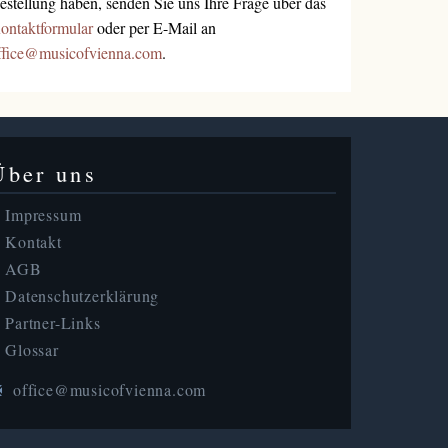
estellung haben, senden Sie uns Ihre Frage über das
ontaktformular
oder per E-Mail an
ffice@musicofvienna.com
.
Über uns
Impressum
Kontakt
AGB
Datenschutzerklärung
Partner-Links
Glossar
office@musicofvienna.com