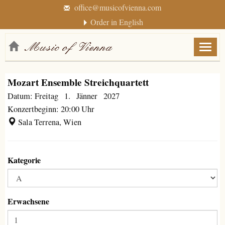
office@musicofvienna.com
Order in English
Menü
anzei
/
Mozart Ensemble Streichquartett
verbe
Datum: Freitag 1. Jänner 2027
Konzertbeginn: 20:00 Uhr
Sala Terrena, Wien
Kategorie
Erwachsene