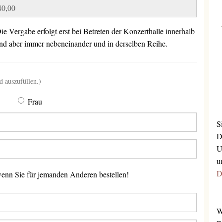
e Vergabe erfolgt erst bei Betreten der Konzerthalle innerhalb
sind aber immer nebeneinander und in derselben Reihe.
d auszufüllen.)
Frau
S
D
U
u
D
n Sie für jemanden Anderen bestellen!
W