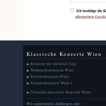
Ich bestätige die
allgemeinen Gesch
Klassische Konzerte Wien
Konzerte der nächsten Tage
◆
Weihnachtskonzerte Wien
◆
Silvesterkonzerte Wien
◆
Neujahrskonzerte Wien 1
◆
Übersicht klassische Konzerte Wien
◆
Wir unterstützen Zahlungen mit: