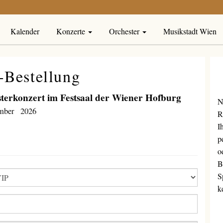
Kalender
Konzerte
Orchester
Musikstadt Wien
-Bestellung
sterkonzert im Festsaal der Wiener Hofburg
N
mber 2026
R
I
p
o
B
S
k