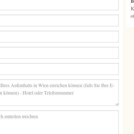
B
K
o