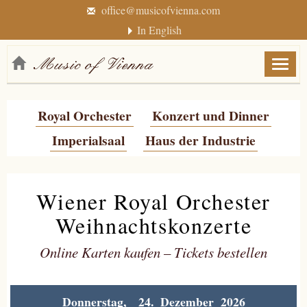
office@musicofvienna.com
In English
Menü
anzei
/
Royal Orchester
Konzert und Dinner
verbe
Imperialsaal
Haus der Industrie
Wiener Royal Orchester
Weihnachtskonzerte
Online Karten kaufen – Tickets bestellen
Donnerstag, 24. Dezember 2026