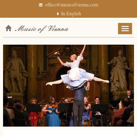
office@musicofvienna.com
In English
Menü
anzei
/
verbe