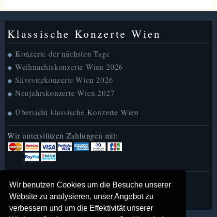
Klassische Konzerte Wien
Konzerte der nächsten Tage
◆
Weihnachtskonzerte Wien 2026
◆
Silvesterkonzerte Wien 2026
◆
Neujahrskonzerte Wien 2027
◆
Übersicht klassische Konzerte Wien
◆
Wir unterstützen Zahlungen mit:
MusicofVienna in English
►
Wir benutzen Cookies um die Besuche unserer
MusicofVienna auf Deutsch
►
Website zu analysieren, unser Angebot zu
verbessern und um die Effektivität unserer