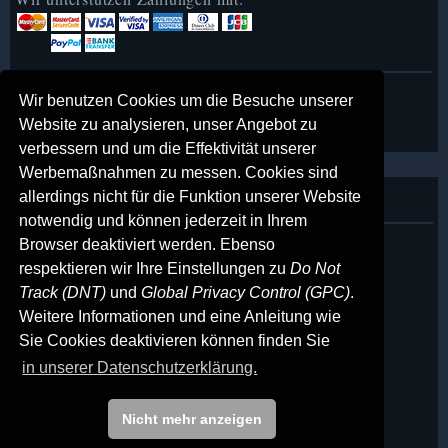
MusicofVienna in English
►
Wir benutzen Cookies um die Besuche unserer
MusicofVienna auf Deutsch
►
Website zu analysieren, unser Angebot zu
verbessern und um die Effektivität unserer
Werbemaßnahmen zu messen. Cookies sind
allerdings nicht für die Funktion unserer Website
Über uns
notwendig und können jederzeit in Ihrem
Impressum
Browser deaktiviert werden. Ebenso
◆
respektieren wir Ihre Einstellungen zu
Do Not
Kontakt
◆
Track (DNT)
und
Global Privacy Control (GPC)
.
AGB
◆
Weitere Informationen und eine Anleitung wie
Datenschutzerklärung
◆
Sie Cookies deaktivieren können finden Sie
Partner-Links
◆
in unserer Datenschutzerklärung.
Glossar
◆
office@musicofvienna.com
Nicht mehr anzeigen