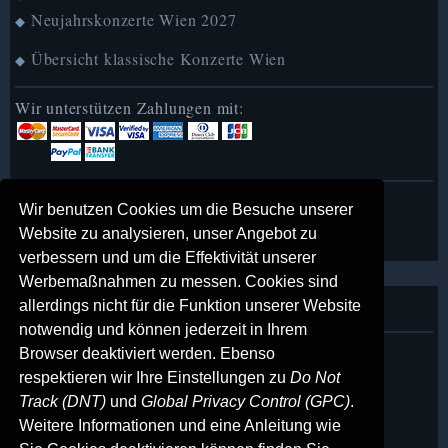
Neujahrskonzerte Wien 2027
◆
Übersicht klassische Konzerte Wien
◆
Wir unterstützen Zahlungen mit:
MusicofVienna in English
►
Wir benutzen Cookies um die Besuche unserer
MusicofVienna auf Deutsch
►
Website zu analysieren, unser Angebot zu
verbessern und um die Effektivität unserer
Werbemaßnahmen zu messen. Cookies sind
Über uns
allerdings nicht für die Funktion unserer Website
notwendig und können jederzeit in Ihrem
Impressum
Browser deaktiviert werden. Ebenso
◆
respektieren wir Ihre Einstellungen zu
Do Not
Kontakt
◆
Track (DNT)
und
Global Privacy Control (GPC)
.
AGB
◆
Weitere Informationen und eine Anleitung wie
Datenschutzerklärung
◆